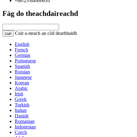
+86-25-84900610
Fàg do theachdaireachd
Cuir a-steach an còd dearbhaidh
cuir
English
French
German
Portuguese
Spanish
Russian
Japanese
Korean
Arabic
Irish
Greek
Turkish
Italian
Danish
Romanian
Indonesian
Czech