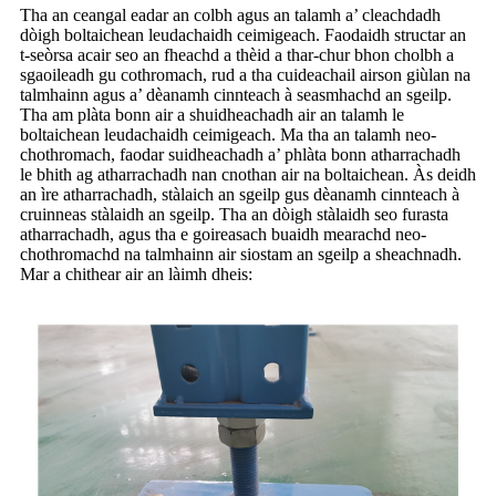
Tha an ceangal eadar an colbh agus an talamh a’ cleachdadh
dòigh boltaichean leudachaidh ceimigeach. Faodaidh structar an
t-seòrsa acair seo an fheachd a thèid a thar-chur bhon cholbh a
sgaoileadh gu cothromach, rud a tha cuideachail airson giùlan na
talmhainn agus a’ dèanamh cinnteach à seasmhachd an sgeilp.
Tha am plàta bonn air a shuidheachadh air an talamh le
boltaichean leudachaidh ceimigeach. Ma tha an talamh neo-
chothromach, faodar suidheachadh a’ phlàta bonn atharrachadh
le bhith ag atharrachadh nan cnothan air na boltaichean. Às deidh
an ìre atharrachadh, stàlaich an sgeilp gus dèanamh cinnteach à
cruinneas stàlaidh an sgeilp. Tha an dòigh stàlaidh seo furasta
atharrachadh, agus tha e goireasach buaidh mearachd neo-
chothromachd na talmhainn air siostam an sgeilp a sheachnadh.
Mar a chithear air an làimh dheis: