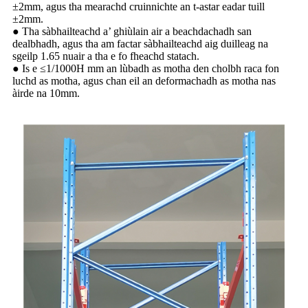
±2mm, agus tha mearachd cruinnichte an t-astar eadar tuill
±2mm.
● Tha sàbhailteachd a’ ghiùlain air a beachdachadh san
dealbhadh, agus tha am factar sàbhailteachd aig duilleag na
sgeilp 1.65 nuair a tha e fo fheachd statach.
● Is e ≤1/1000H mm an lùbadh as motha den cholbh raca fon
luchd as motha, agus chan eil an deformachadh as motha nas
àirde na 10mm.