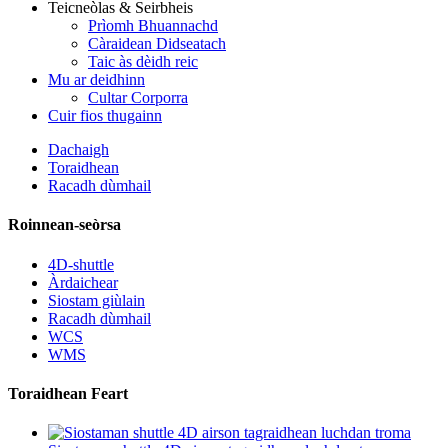
Teicneòlas & Seirbheis
Prìomh Bhuannachd
Càraidean Didseatach
Taic às dèidh reic
Mu ar deidhinn
Cultar Corporra
Cuir fios thugainn
Dachaigh
Toraidhean
Racadh dùmhail
Roinnean-seòrsa
4D-shuttle
Àrdaichear
Siostam giùlain
Racadh dùmhail
WCS
WMS
Toraidhean Feart