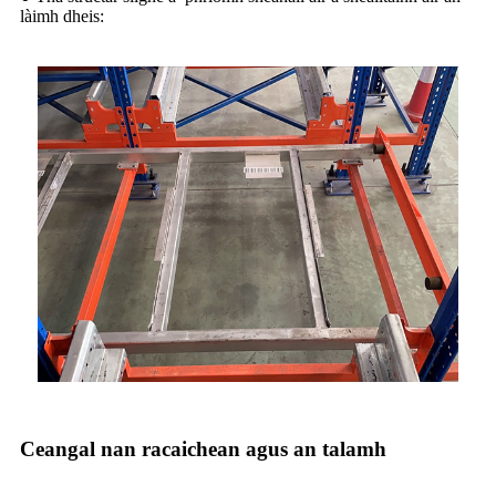
làimh dheis:
Ceangal nan racaichean agus an talamh