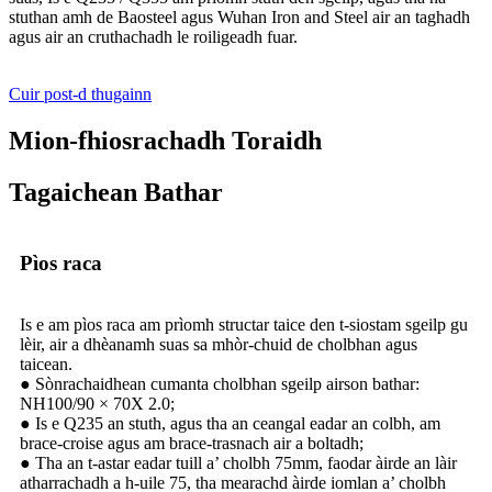
stuthan amh de Baosteel agus Wuhan Iron and Steel air an taghadh
agus air an cruthachadh le roiligeadh fuar.
Cuir post-d thugainn
Mion-fhiosrachadh Toraidh
Tagaichean Bathar
Pìos raca
Is e am pìos raca am prìomh structar taice den t-siostam sgeilp gu
lèir, air a dhèanamh suas sa mhòr-chuid de cholbhan agus
taicean.
● Sònrachaidhean cumanta cholbhan sgeilp airson bathar:
NH100/90 × 70X 2.0;
● Is e Q235 an stuth, agus tha an ceangal eadar an colbh, am
brace-croise agus am brace-trasnach air a boltadh;
● Tha an t-astar eadar tuill a’ cholbh 75mm, faodar àirde an làir
atharrachadh a h-uile 75, tha mearachd àirde iomlan a’ cholbh