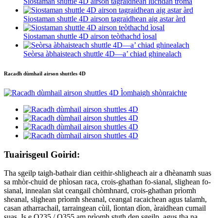
Siostaman shuttle 4D airson tagraidhean luchdan troma
Siostaman shuttle 4D airson tagraidhean aig astar àrd
Siostaman shuttle 4D airson teòthachd ìosal
Seòrsa àbhaisteach shuttle 4D—a’ chiad ghinealach
Racadh dùmhail airson shuttles 4D
Tuairisgeul Goirid:
Tha sgeilp taigh-bathair dian ceithir-shligheach air a dhèanamh suas
sa mhòr-chuid de phìosan raca, crois-ghathan fo-sianal, slighean fo-
sianal, innealan slat ceangail chòmhnard, crois-ghathan prìomh
sheanal, slighean prìomh sheanal, ceangal racaichean agus talamh,
casan atharrachail, tarraingean cùil, lìontan dìon, àraidhean cumail
suas, Is e Q235 / Q355 am prìomh stuth den sgeilp, agus tha na