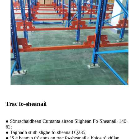
Trac fo-sheanail
● Sònrachaidhean Cumanta airson Slighean Fo-Sheanail: 140-
62;
● Taghadh stuth slighe fo-sheanail Q235;
● ’S e beam a th’ anns an trac fo-sheanail a bhios a’ giùlan