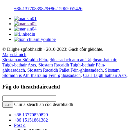
+86-13770839829
+86-15962055426
© Dlighe-sgrìobhaidh - 2010-2023: Gach còir glèidhte.
Mapa-làraich
Siostaman Stòraidh Fèin-ghluasadach ann an Taighean-bathair
,
Taigh-bathair Asrs
,
Siostam Racaidh Taigh-bathair Fèin-
ghluasadach
,
Siostam Racaidh Pallet Fèin-ghluasadach
,
Siostam
Stòraidh is Ath-tharraing Fèin-ghluasadach
,
Ciall Taigh-bathair Asrs
,
Fàg do theachdaireachd
Cuir a-steach an còd dearbhaidh
cuir
+86 13770839829
+86 15151861382
Post-d