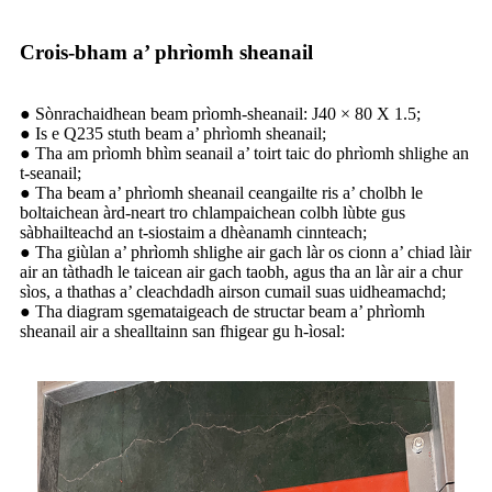
Crois-bham a’ phrìomh sheanail
● Sònrachaidhean beam prìomh-sheanail: J40 × 80 X 1.5;
● Is e Q235 stuth beam a’ phrìomh sheanail;
● Tha am prìomh bhìm seanail a’ toirt taic do phrìomh shlighe an
t-seanail;
● Tha beam a’ phrìomh sheanail ceangailte ris a’ cholbh le
boltaichean àrd-neart tro chlampaichean colbh lùbte gus
sàbhailteachd an t-siostaim a dhèanamh cinnteach;
● Tha giùlan a’ phrìomh shlighe air gach làr os cionn a’ chiad làir
air an tàthadh le taicean air gach taobh, agus tha an làr air a chur
sìos, a thathas a’ cleachdadh airson cumail suas uidheamachd;
● Tha diagram sgemataigeach de structar beam a’ phrìomh
sheanail air a shealltainn san fhigear gu h-ìosal: