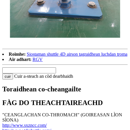
Roimhe:
Siostaman shuttle 4D airson tagraidhean luchdan troma
Air adhart:
RGV
Cuir a-steach an còd dearbhaidh
cuir
Toraidhean co-cheangailte
FÀG DO THEACHTAIREACHD
"CEANGLACHAN CO-THROMACH" (GOIREASAN LÌON
SÌONA)
http://www.sxzncc.com/