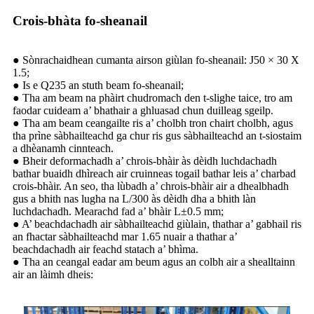
Crois-bhàta fo-sheanail
● Sònrachaidhean cumanta airson giùlan fo-sheanail: J50 × 30 X
1.5;
● Is e Q235 an stuth beam fo-sheanail;
● Tha am beam na phàirt chudromach den t-slighe taice, tro am
faodar cuideam a’ bhathair a ghluasad chun duilleag sgeilp.
● Tha am beam ceangailte ris a’ cholbh tron ​​chairt cholbh, agus
tha prìne sàbhailteachd ga chur ris gus sàbhailteachd an t-siostaim
a dhèanamh cinnteach.
● Bheir deformachadh a’ chrois-bhàir às dèidh luchdachadh
bathar buaidh dhìreach air cruinneas togail bathar leis a’ charbad
crois-bhàir. An seo, tha lùbadh a’ chrois-bhàir air a dhealbhadh
gus a bhith nas lugha na L/300 às dèidh dha a bhith làn
luchdachadh. Mearachd fad a’ bhàir L±0.5 mm;
● A’ beachdachadh air sàbhailteachd giùlain, thathar a’ gabhail ris
an fhactar sàbhailteachd mar 1.65 nuair a thathar a’
beachdachadh air feachd statach a’ bhìma.
● Tha an ceangal eadar am beum agus an colbh air a shealltainn
air an làimh dheis: