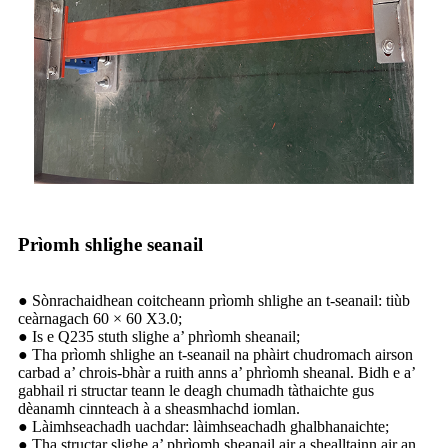
Prìomh shlighe seanail
● Sònrachaidhean coitcheann prìomh shlighe an t-seanail: tiùb
ceàrnagach 60 × 60 X3.0;
● Is e Q235 stuth slighe a’ phrìomh sheanail;
● Tha prìomh shlighe an t-seanail na phàirt chudromach airson
carbad a’ chrois-bhàr a ruith anns a’ phrìomh sheanal. Bidh e a’
gabhail ri structar teann le deagh chumadh tàthaichte gus
dèanamh cinnteach à a sheasmhachd iomlan.
● Làimhseachadh uachdar: làimhseachadh ghalbhanaichte;
● Tha structar slighe a’ phrìomh sheanail air a shealltainn air an