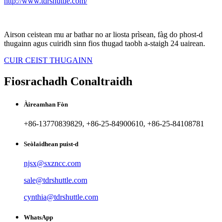
http://www.tdrshuttle.com/
Airson ceistean mu ar bathar no ar liosta prìsean, fàg do phost-d
thugainn agus cuiridh sinn fios thugad taobh a-staigh 24 uairean.
CUIR CEIST THUGAINN
Fiosrachadh Conaltraidh
Àireamhan Fòn
+86-13770839829, +86-25-84900610, +86-25-84108781
Seòlaidhean puist-d
njsx@sxzncc.com
sale@tdrshuttle.com
cynthia@tdrshuttle.com
WhatsApp