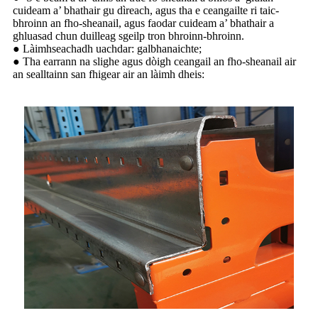
cuideam a’ bhathair gu dìreach, agus tha e ceangailte ri taic-
bhroinn an fho-sheanail, agus faodar cuideam a’ bhathair a
ghluasad chun duilleag sgeilp tron ​​​​bhroinn-bhroinn.
● Làimhseachadh uachdar: galbhanaichte;
● Tha earrann na slighe agus dòigh ceangail an fho-sheanail air
an sealltainn san fhigear air an làimh dheis: