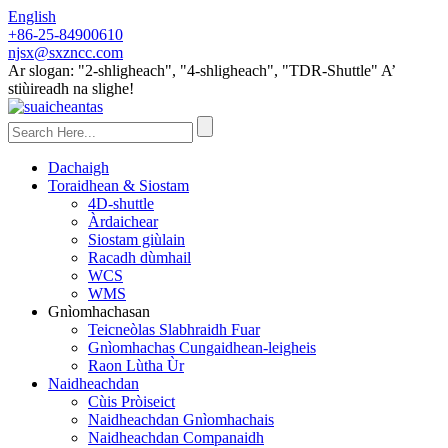
English
+86-25-84900610
njsx@sxzncc.com
Ar slogan: "2-shligheach", "4-shligheach", "TDR-Shuttle" A’
stiùireadh na slighe!
Dachaigh
Toraidhean & Siostam
4D-shuttle
Àrdaichear
Siostam giùlain
Racadh dùmhail
WCS
WMS
Gnìomhachasan
Teicneòlas Slabhraidh Fuar
Gnìomhachas Cungaidhean-leigheis
Raon Lùtha Ùr
Naidheachdan
Cùis Pròiseict
Naidheachdan Gnìomhachais
Naidheachdan Companaidh